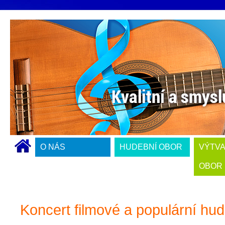
O NÁS
HUDEBNÍ OBOR
VÝTV
OBOR
Koncert filmové a populární hu