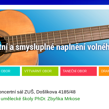
Í OBOR
VÝTVARNÝ OBOR
TANEČNÍ OBOR
DRA
Koncertní sál ZUŠ, Došlíkova 4185/48
 umělecké školy PhDr. Zbyňka Mrkose