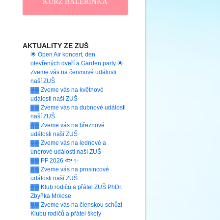
KURZ BALERINKA
AKTUALITY ZE ZUŠ
🌟 Open Air koncert, den
otevřených dveří a Garden party 🌟
Zveme vás na červnové události
naší ZUŠ
▓▓ Zveme vás na květnové
události naší ZUŠ
▓▓ Zveme vás na dubnové události
naší ZUŠ
▓▓ Zveme vás na březnové
události naší ZUŠ
▓▓ Zveme vás na lednové a
únorové události naší ZUŠ
▓▓ PF 2026 🐟 ✨
▓▓ Zveme vás na prosincové
události naší ZUŠ
▓▓ Klub rodičů a přátel ZUŠ PhDr.
Zbyňka Mrkose
▓▓ Zveme vás na členskou schůzi
Klubu rodičů a přátel školy