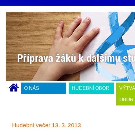
O NÁS
HUDEBNÍ OBOR
VÝTV
OBOR
Hudební večer 13. 3. 2013