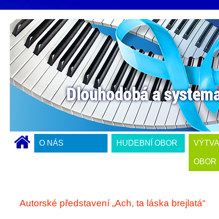
O NÁS
HUDEBNÍ OBOR
VÝTV
OBOR
Autorské představení „Ach, ta láska brejlatá“