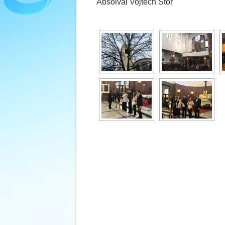
Absolval Vojtěch Štor