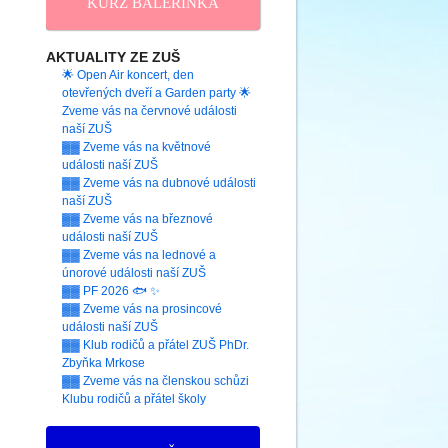
KURZ BALERINKA
AKTUALITY ZE ZUŠ
🌟 Open Air koncert, den
otevřených dveří a Garden party 🌟
Zveme vás na červnové události
naší ZUŠ
▓▓ Zveme vás na květnové
události naší ZUŠ
▓▓ Zveme vás na dubnové události
naší ZUŠ
▓▓ Zveme vás na březnové
události naší ZUŠ
▓▓ Zveme vás na lednové a
únorové události naší ZUŠ
▓▓ PF 2026 🐟 ✨
▓▓ Zveme vás na prosincové
události naší ZUŠ
▓▓ Klub rodičů a přátel ZUŠ PhDr.
Zbyňka Mrkose
▓▓ Zveme vás na členskou schůzi
Klubu rodičů a přátel školy