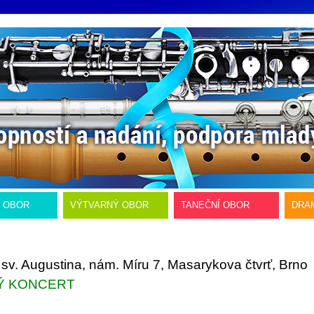
Í OBOR
VÝTVARNÝ OBOR
TANEČNÍ OBOR
DRA
v. Augustina, nám. Míru 7, Masarykova čtvrť, Brno
Ý KONCERT