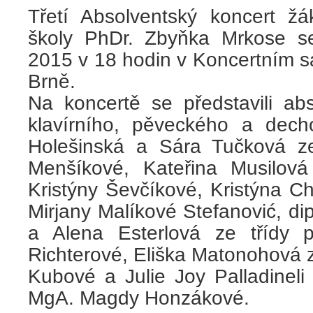
Třetí Absolventský koncert ž
školy PhDr. Zbyňka Mrkose se
2015 v 18 hodin v Koncertním s
Brně.
Na koncertě se představili abs
klavírního, pěveckého a dec
Holešinská a Sára Tučková z
Menšíkové, Kateřina Musilová
Kristýny Ševčíkové, Kristýna Ch
Mirjany Malíkové Stefanović, dipl
a Alena Esterlová ze třídy 
Richterové, Eliška Matonohová ze
Kubové a Julie Joy Palladineli 
MgA. Magdy Honzákové.