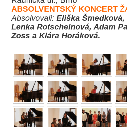
Radnická ul., Brno
ABSOLVENTSKÝ KONCERT
Ž
Absolvovali:
Eliška Šmedková,
Lenka Rotscheinová, Adam Pav
Zoss a Klára Horáková.