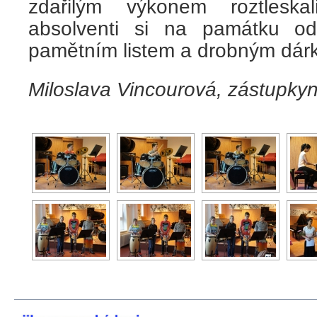
zdařilým výkonem roztleska
absolventi si na památku od
pamětním listem a drobným dár
Miloslava Vincourová, zástupkyn