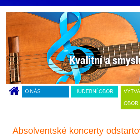
O NÁS
HUDEBNÍ OBOR
VÝTV
OBOR
Absolventské koncerty odstarto