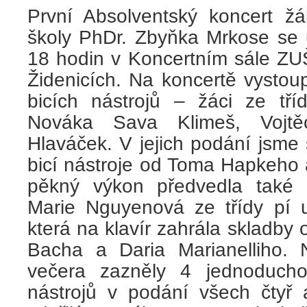
První Absolventský koncert ž
školy PhDr. Zbyňka Mrkose se 
18 hodin v Koncertním sále ZU
Židenicích. Na koncertě vystoup
bicích nástrojů – žáci ze tří
Nováka Sava Klimeš, Voj
Hlaváček. V jejich podání jsme s
bicí nástroje od Toma Hapkeho 
pěkný výkon předvedla také 
Marie Nguyenová ze třídy pí 
která na klavír zahrála skladb
Bacha a Daria Marianelliho. 
večera zazněly 4 jednoduchos
nástrojů v podání všech čtyř 