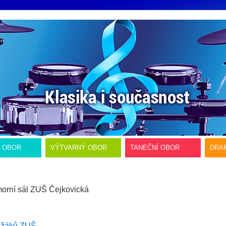
Í OBOR
VÝTVARNÝ OBOR
TANEČNÍ OBOR
DRA
rní sál ZUŠ Čejkovická
 žáků ZUŠ