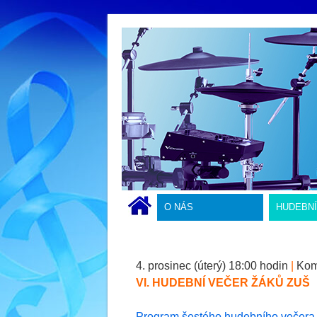
O NÁS
HUDEBN
4. prosinec (úterý) 18:00 hodin
|
Komo
VI. HUDEBNÍ VEČER ŽÁKŮ ZUŠ
Program šestého hudebního večera