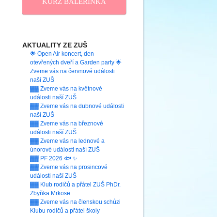
KURZ BALERINKA
AKTUALITY ZE ZUŠ
🌟 Open Air koncert, den
otevřených dveří a Garden party 🌟
Zveme vás na červnové události
naší ZUŠ
▓▓ Zveme vás na květnové
události naší ZUŠ
▓▓ Zveme vás na dubnové události
naší ZUŠ
▓▓ Zveme vás na březnové
události naší ZUŠ
▓▓ Zveme vás na lednové a
únorové události naší ZUŠ
▓▓ PF 2026 🐟 ✨
▓▓ Zveme vás na prosincové
události naší ZUŠ
▓▓ Klub rodičů a přátel ZUŠ PhDr.
Zbyňka Mrkose
▓▓ Zveme vás na členskou schůzi
Klubu rodičů a přátel školy