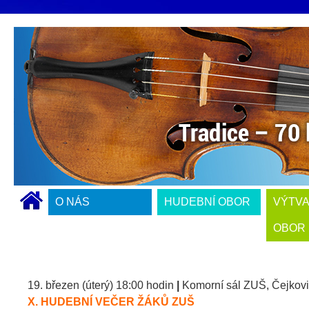
O NÁS
HUDEBNÍ OBOR
VÝTV
OBOR
19. březen (úterý) 18:00 hodin
|
Komorní sál ZUŠ, Čejkovi
X. HUDEBNÍ VEČER ŽÁKŮ ZUŠ