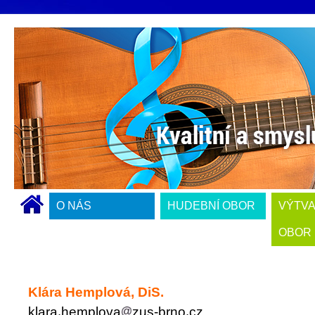
O NÁS
HUDEBNÍ OBOR
VÝTV
OBOR
Klára Hemplová, DiS.
klara
hemplova
zus-brno
cz