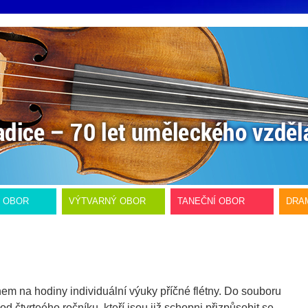
Í OBOR
VÝTVARNÝ OBOR
TANEČNÍ OBOR
DRA
m na hodiny individuální výuky příčné flétny. Do souboru
od čtvrteého ročníku, kteří jsou již schopni přizpůsobit se