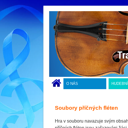
O NÁS
HUDEBN
Soubory příčných fléten
Hra v souboru navazuje svým obsahe
příčných fléten jsou zařazováni žáci 