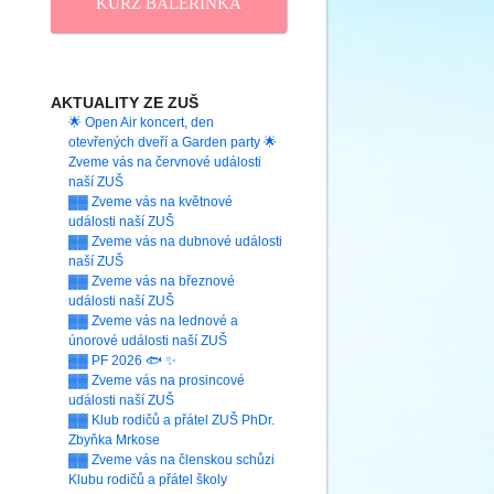
KURZ BALERINKA
AKTUALITY ZE ZUŠ
🌟 Open Air koncert, den
otevřených dveří a Garden party 🌟
Zveme vás na červnové události
naší ZUŠ
▓▓ Zveme vás na květnové
události naší ZUŠ
▓▓ Zveme vás na dubnové události
naší ZUŠ
▓▓ Zveme vás na březnové
události naší ZUŠ
▓▓ Zveme vás na lednové a
únorové události naší ZUŠ
▓▓ PF 2026 🐟 ✨
▓▓ Zveme vás na prosincové
události naší ZUŠ
▓▓ Klub rodičů a přátel ZUŠ PhDr.
Zbyňka Mrkose
▓▓ Zveme vás na členskou schůzi
Klubu rodičů a přátel školy