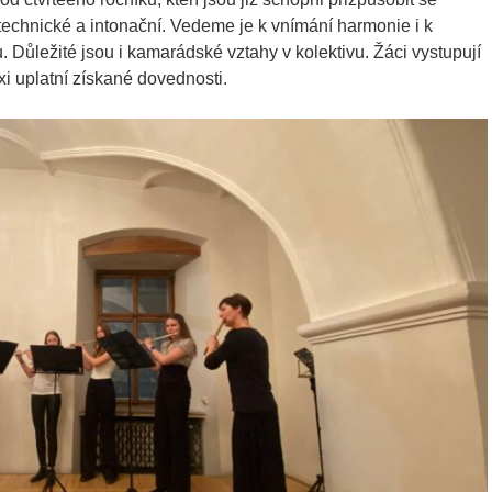
technické a intonační. Vedeme je k vnímání harmonie i k
 Důležité jsou i kamarádské vztahy v kolektivu. Žáci vystupují
xi uplatní získané dovednosti.