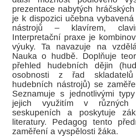
prezentace nabytých hráčských
je k dispozici učebna vybavená
nástrojů – klavírem, clav
Interpretační praxe je kombinov
výuky. Ta navazuje na vzděl
Nauka o hudbě. Doplňuje teore
přehled hudebních dějin (hu
osobnosti z řad skladatelů
hudebních nástrojů) se zaměřen
Seznamuje s jednotlivými typy
jejich využitím v různých
seskupeních a poskytuje zákl
literatury. Pedagog tento pře
zaměření a vyspělosti žáka.