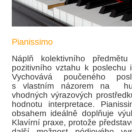
Pianissimo
Náplň kolektivního předmětu
pozitivního vztahu k poslechu 
Vychovává poučeného poslu
s vlastním názorem na hu
vhodných výrazových prostředk
hodnotu interpretace. Pianis
obsahem ideálně doplňuje vý
Klavírní praxe, protože předsta
další možnost pódiového vys