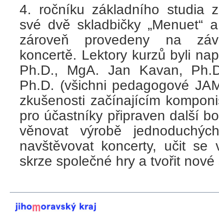
4. ročníku základního studia z
své dvě skladbičky „Menuet“ a
zároveň provedeny na závě
koncertě. Lektory kurzů byli nap
Ph.D., MgA. Jan Kavan, Ph.D
Ph.D. (všichni pedagogové JAMU
zkušenosti začínajícím kompon
pro účastníky připraven další b
věnovat výrobě jednoduchých
navštěvovat koncerty, učit se
skrze společné hry a tvořit nové 