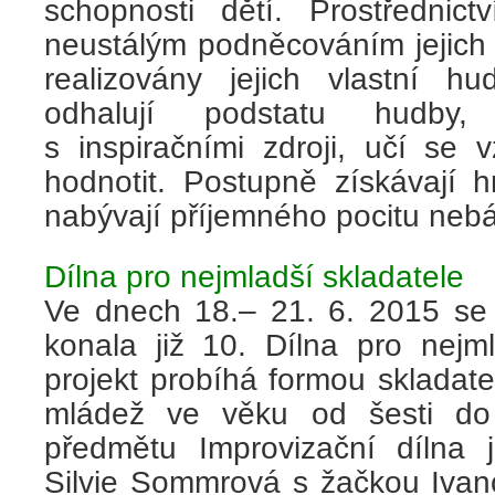
schopnosti dětí. Prostředni
neustálým podněcováním jejich 
realizovány jejich vlastní hu
odhalují podstatu hudby, 
s inspiračními zdroji, učí se
hodnotit. Postupně získávají 
nabývají příjemného pocitu nebát
Dílna pro nejmladší skladatele
Ve dnech 18.– 21. 6. 2015 se 
konala již 10. Dílna pro nejml
projekt probíhá formou skladate
mládež ve věku od šesti do 
předmětu Improvizační dílna j
Silvie Sommrová s žačkou Iva