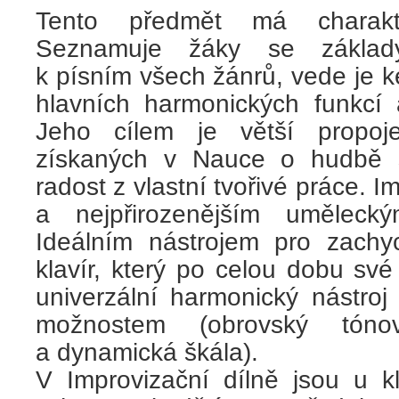
Tento předmět má charakte
Seznamuje žáky se základy
k písním všech žánrů, vede je 
hlavních harmonických funkcí 
Jeho cílem je větší propoje
získaných v Nauce o hudbě s
radost z vlastní tvořivé práce. I
a nejpřirozenějším uměleck
Ideálním nástrojem pro zachyc
klavír, který po celou dobu své 
univerzální harmonický nástroj
možnostem (obrovský tóno
a dynamická škála).
V Improvizační dílně jsou u kl