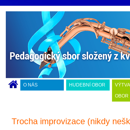
O NÁS
HUDEBNÍ OBOR
VÝTV
OBOR
Trocha improvizace (nikdy nešk