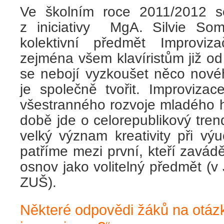
Ve školním roce 2011/2012 
z iniciativy MgA. Silvie So
kolektivní předmět Improviz
zejména všem klavíristům již od 
se nebojí vyzkoušet něco novéh
je společně tvořit. Improvizac
všestranného rozvoje mladého 
době jde o celorepublikový tre
velký význam kreativity při vý
patříme mezi první, kteří zavádě
osnov jako volitelný předmět (
ZUŠ).
Některé odpovědi žáků na otázk