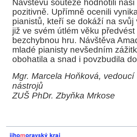
Návštěvu soutěže hodnotili naši
pozitivně. Upřímně ocenili vynik
pianistů, kteří se dokáží na svůj
již ve svém útlém věku předvést
bezchybnou hru. Návštěva Amad
mladé pianisty nevšedním zážitk
obohatila a snad i povzbudila do
Mgr. Marcela Hoňková, vedoucí 
nástrojů
ZUŠ PhDr. Zbyňka Mrkose