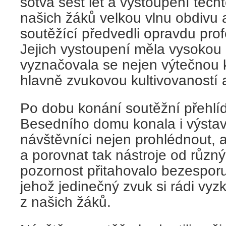
sotva šest let a vystoupení těch
našich žáků velkou vlnu obdivu 
soutěžící předvedli opravdu prof
Jejich vystoupení měla vysokou
vyznačovala se nejen výtečnou k
hlavně zvukovou kultivovaností 
Po dobu konání soutěžní přehlíd
Besedního domu konala i výstava 
návštěvníci nejen prohlédnout, a
a porovnat tak nástroje od různý
pozornost přitahovalo bezesporu
jehož jedinečný zvuk si rádi vyzk
z našich žáků.