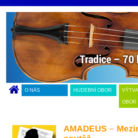
O NÁS
HUDEBNÍ OBOR
VÝTV
OBOR
AMADEUS
–
Mezi