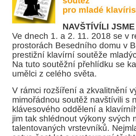
soutěž
pro mladé klavíris
NAVŠTÍVÍLI JSM
Ve dnech 1. a 2. 11. 2018 se v r
prostorách Besedního domu v Brn
prestižní klavírní soutěže mlad
Na tuto soutěžní přehlídku se k
umělci z celého světa.
V rámci rozšíření a zkvalitnění 
mimořádnou soutěž navštívili s 
klávesového oddělení a klavírní
jim tak shlédnout výkony svých
talentovaných vrstevníků. Nejml