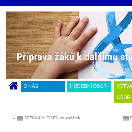
O NÁS
HUDEBNÍ OBOR
VÝTV
OBOR
←
▓▓ SPECIÁLNÍ PÍSEŇ na začátek
▓▓ 