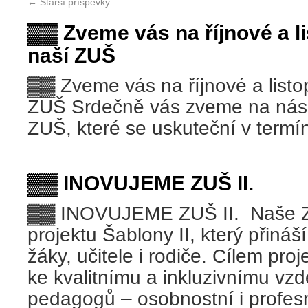
←
Starší příspěvky
▓▓ Zveme vás na říjnové a l
naší ZUŠ
▓▓ Zveme vás na říjnové a listo
ZUŠ Srdečně vás zveme na násle
ZUŠ, které se uskuteční v termí
▓▓ INOVUJEME ZUŠ II.
▓▓ INOVUJEME ZUŠ II. Naše ZU
projektu Šablony II, který přiná
žáky, učitele i rodiče. Cílem pro
ke kvalitnímu a inkluzivnímu vzd
pedagogů – osobnostní i profes