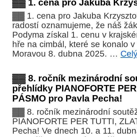
▓▓ 1. cena pro Jakuba Krzy
▓▓ 1. cena pro Jakuba Krzyszt
radostí oznamujeme, že náš žák
Podyma získal 1. cenu v krajsk
hře na cimbál, které se konalo 
Moravou 8. dubna 2025. …
Cel
▓▓ 8. ročník mezinárodní sou
přehlídky PIANOFORTE PER
PÁSMO pro Pavla Pecha!
▓▓ 8. ročník mezinárodní soutěžn
PIANOFORTE PER TUTTI, ZLAT
Pecha! Ve dnech 10. a 11. dubn