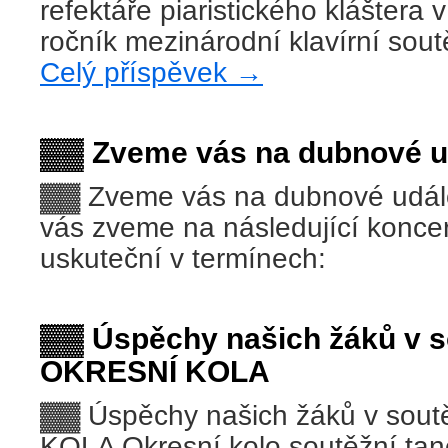
refektáře piaristického kláštera 
ročník mezinárodní klavírní sou
Celý příspěvek
→
▓▓ Zveme vás na dubnové ud
▓▓ Zveme vás na dubnové udál
vás zveme na následující koncer
uskuteční v termínech:
▓▓ Úspěchy našich žáků v s
OKRESNÍ KOLA
▓▓ Úspěchy našich žáků v sou
KOLA Okresní kolo soutěžní tan