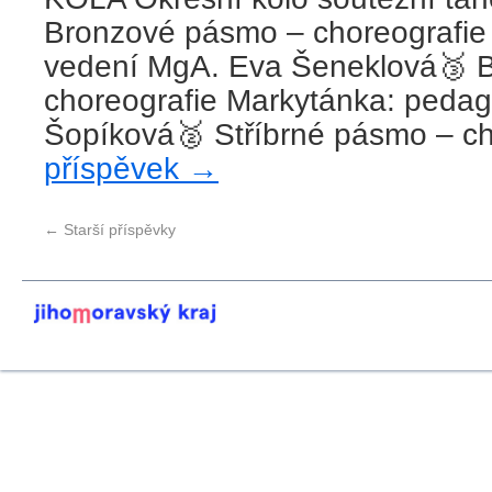
Bronzové pásmo – choreografie
vedení MgA. Eva Šeneklová🥉 
choreografie Markytánka: peda
Šopíková🥈 Stříbrné pásmo – c
příspěvek
→
←
Starší příspěvky