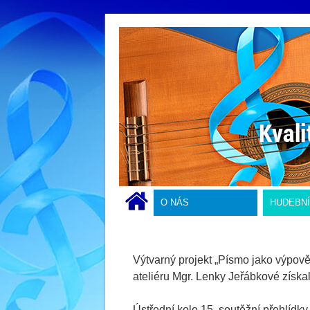
O NÁS
HUDEBN
Výtvarný projekt „Písmo jako výpov
ateliéru Mgr. Lenky Jeřábkové získa
Ústřední kolo 15. soutěžní přehlídk