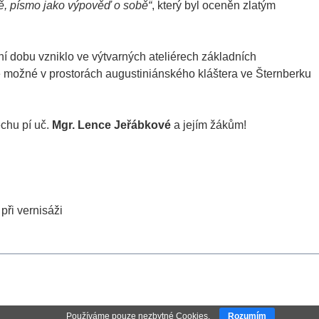
ě, písmo jako výpověď o sobě“
, který byl oceněn zlatým
ní dobu vzniklo ve výtvarných ateliérech základních
e možné v prostorách augustiniánského kláštera ve Šternberku
chu pí uč.
Mgr. Lence Jeřábkové
a jejím žákům!
při vernisáži
Používáme pouze nezbytné Cookies.
Rozumím