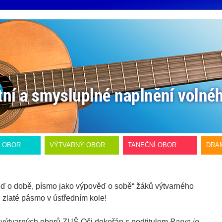
Í OBOR
VÝTVARNÝ OBOR
TANEČNÍ OBOR
DRA
ěď o době, písmo jako výpověď o sobě“ žáků výtvarného
l zlaté pásmo v ústředním kole!
y výtvarných oborů ZUŠ Oči dokořán s podtitulem
Barva je