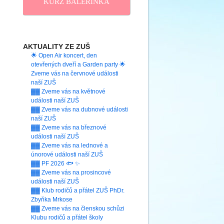
KURZ BALERINKA
AKTUALITY ZE ZUŠ
🌟 Open Air koncert, den
otevřených dveří a Garden party 🌟
Zveme vás na červnové události
naší ZUŠ
▓▓ Zveme vás na květnové
události naší ZUŠ
▓▓ Zveme vás na dubnové události
naší ZUŠ
▓▓ Zveme vás na březnové
události naší ZUŠ
▓▓ Zveme vás na lednové a
únorové události naší ZUŠ
▓▓ PF 2026 🐟 ✨
▓▓ Zveme vás na prosincové
události naší ZUŠ
▓▓ Klub rodičů a přátel ZUŠ PhDr.
Zbyňka Mrkose
▓▓ Zveme vás na členskou schůzi
Klubu rodičů a přátel školy