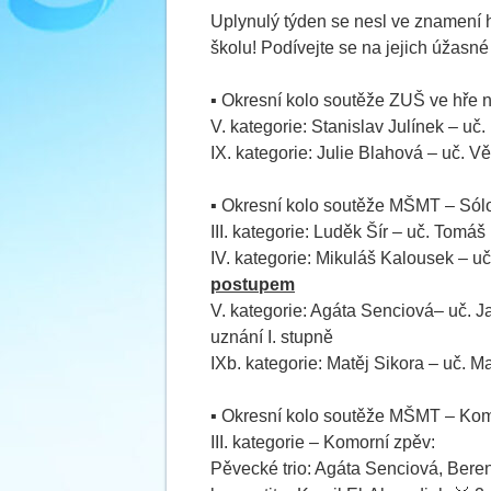
Uplynulý týden se nesl ve znamení 
školu! Podívejte se na jejich úžasné
▪️ Okresní kolo soutěže ZUŠ ve hře n
V. kategorie: Stanislav Julínek – uč.
IX. kategorie: Julie Blahová – uč. V
▪️ Okresní kolo soutěže MŠMT – Sól
III. kategorie: Luděk Šír – uč. Tomáš
IV. kategorie: Mikuláš Kalousek – u
postupem
V. kategorie: Agáta Senciová– uč. J
uznání I. stupně
IXb. kategorie: Matěj Sikora – uč. 
▪️ Okresní kolo soutěže MŠMT – Kom
III. kategorie – Komorní zpěv:
Pěvecké trio: Agáta Senciová, Ber