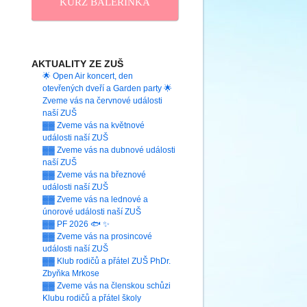
KURZ BALERINKA
AKTUALITY ZE ZUŠ
🌟 Open Air koncert, den
otevřených dveří a Garden party 🌟
Zveme vás na červnové události
naší ZUŠ
▓▓ Zveme vás na květnové
události naší ZUŠ
▓▓ Zveme vás na dubnové události
naší ZUŠ
▓▓ Zveme vás na březnové
události naší ZUŠ
▓▓ Zveme vás na lednové a
únorové události naší ZUŠ
▓▓ PF 2026 🐟 ✨
▓▓ Zveme vás na prosincové
události naší ZUŠ
▓▓ Klub rodičů a přátel ZUŠ PhDr.
Zbyňka Mrkose
▓▓ Zveme vás na členskou schůzi
Klubu rodičů a přátel školy