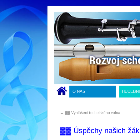
O NÁS
HUDEBN
←
▓▓ Vyhlášení ředitelského volna
▓▓ Úspěchy našich žák