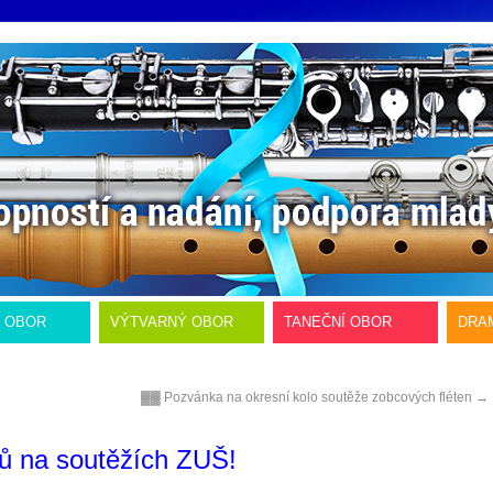
Í OBOR
VÝTVARNÝ OBOR
TANEČNÍ OBOR
DRA
▓▓ Pozvánka na okresní kolo soutěže zobcových fléten
→
ů na soutěžích ZUŠ!