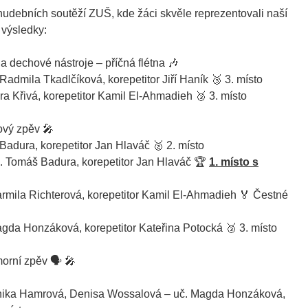
hudebních soutěží ZUŠ, kde žáci skvěle reprezentovali naší
 výsledky:
a dechové nástroje – příčná flétna 🎶
 Radmila Tkadlčíková, korepetitor Jiří Haník 🥉 3. místo
ěra Křivá, korepetitor Kamil El-Ahmadieh 🥉 3. místo
ový zpěv 🎤
 Badura, korepetitor Jan Hlaváč 🥈 2. místo
č. Tomáš Badura, korepetitor Jan Hlaváč 🏆
1. místo s
armila Richterová, korepetitor Kamil El-Ahmadieh 🏅 Čestné
Magda Honzáková, korepetitor Kateřina Potocká 🥉 3. místo
orní zpěv 🗣️ 🎤
enika Hamrová, Denisa Wossalová – uč. Magda Honzáková,