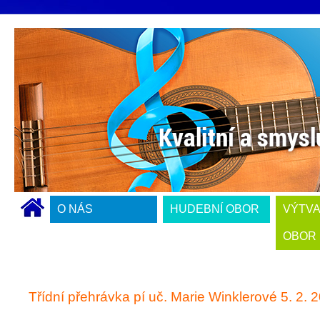
O NÁS
HUDEBNÍ OBOR
VÝTV
OBOR
Třídní přehrávka pí uč. Marie Winklerové 5. 2. 