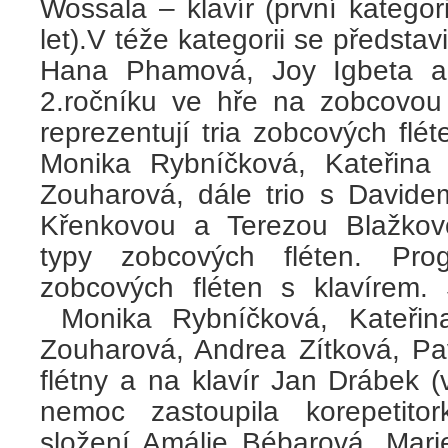
Wossala – klavír (první katego
let).V téže kategorii se představ
Hana Phamová, Joy Igbeta a
2.ročníku ve hře na zobcovou f
reprezentují tria zobcových flét
Monika Rybníčková, Kateřina
Zouharová, dále trio s David
Křenkovou a Terezou Blažkov
typy zobcových fléten. Prog
zobcových fléten s klavírem. 
Monika Rybníčková, Kateřina
Zouharová, Andrea Zítková, Pa
flétny a na klavír Jan Drábek 
nemoc zastoupila korepetito
složení Amálie Bébarová, Ma