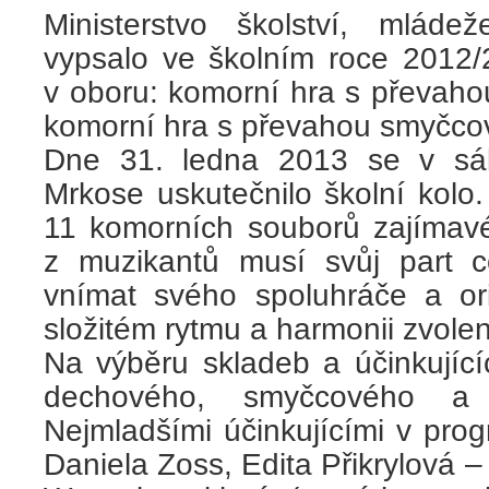
Ministerstvo školství, mlád
vypsalo ve školním roce 2012
v oboru: komorní hra s převaho
komorní hra s převahou smyčcov
Dne 31. ledna 2013 se v sá
Mrkose uskutečnilo školní kolo. 
11 komorních souborů zajímavé
z muzikantů musí svůj part 
vnímat svého spoluhráče a o
složitém rytmu a harmonii zvole
Na výběru skladeb a účinkujícíc
dechového, smyčcového a k
Nejmladšími účinkujícími v prog
Daniela Zoss, Edita Přikrylová –