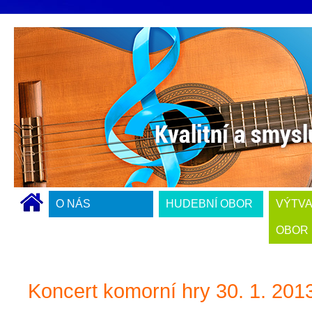
O NÁS
HUDEBNÍ OBOR
VÝTV
OBOR
Koncert komorní hry 30. 1. 201