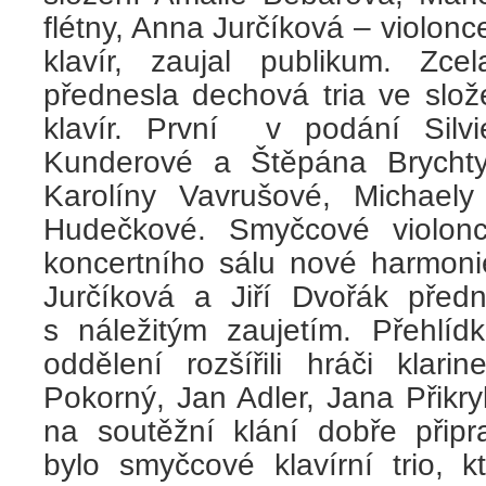
flétny, Anna Jurčíková – violonc
klavír, zaujal publikum. Zc
přednesla dechová tria ve slož
klavír. První v podání Silv
Kunderové a Štěpána Brychty,
Karolíny Vavrušové, Michael
Hudečkové. Smyčcové violonc
koncertního sálu nové harmoni
Jurčíková a Jiří Dvořák předn
s náležitým zaujetím. Přehlíd
oddělení rozšířili hráči klarin
Pokorný, Jan Adler, Jana Přikr
na soutěžní klání dobře připr
bylo smyčcové klavírní trio, 