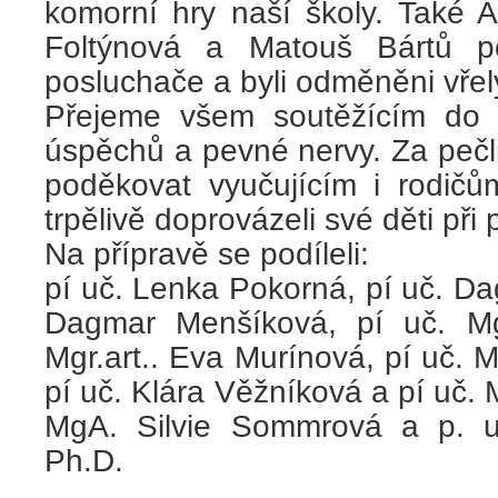
komorní hry naší školy. Také 
Foltýnová a Matouš Bártů p
posluchače a byli odměněni vře
Přejeme všem soutěžícím do 
úspěchů a pevné nervy. Za pečl
poděkovat vyučujícím i rodičů
trpělivě doprovázeli své děti při
Na přípravě se podíleli:
pí uč. Lenka Pokorná, pí uč. D
Dagmar Menšíková, pí uč. Mg
Mgr.art.. Eva Murínová, pí uč. M
pí uč. Klára Věžníková a pí uč. 
MgA. Silvie Sommrová a p. u
Ph.D.