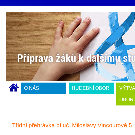
O NÁS
HUDEBNÍ OBOR
VÝTV
OBOR
Třídní přehrávka pí uč. Miloslavy Vincourové 5.