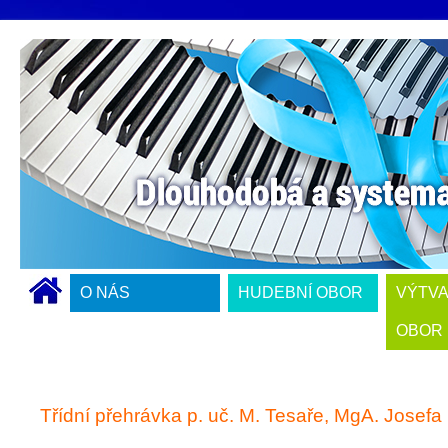
O NÁS
HUDEBNÍ OBOR
VÝTV
OBOR
Třídní přehrávka p. uč. M. Tesaře, MgA. Josefa