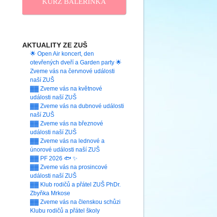
KURZ BALERINKA
AKTUALITY ZE ZUŠ
🌟 Open Air koncert, den
otevřených dveří a Garden party 🌟
Zveme vás na červnové události
naší ZUŠ
▓▓ Zveme vás na květnové
události naší ZUŠ
▓▓ Zveme vás na dubnové události
naší ZUŠ
▓▓ Zveme vás na březnové
události naší ZUŠ
▓▓ Zveme vás na lednové a
únorové události naší ZUŠ
▓▓ PF 2026 🐟 ✨
▓▓ Zveme vás na prosincové
události naší ZUŠ
▓▓ Klub rodičů a přátel ZUŠ PhDr.
Zbyňka Mrkose
▓▓ Zveme vás na členskou schůzi
Klubu rodičů a přátel školy