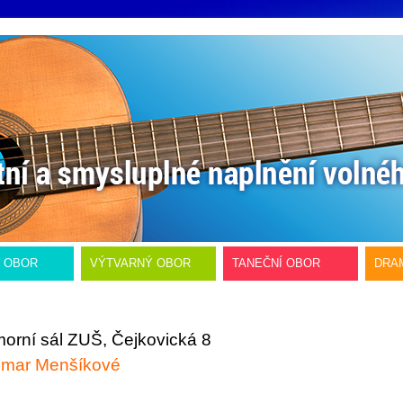
Í OBOR
VÝTVARNÝ OBOR
TANEČNÍ OBOR
DRA
morní sál ZUŠ, Čejkovická 8
agmar Menšíkové