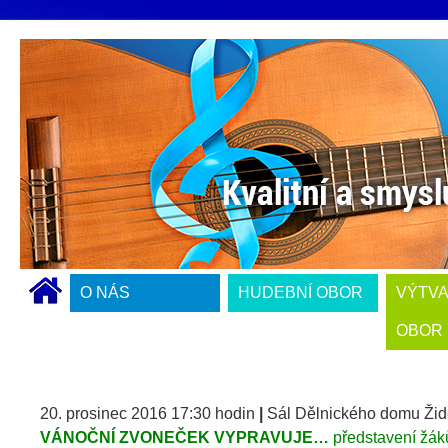
O NÁS
HUDEBNÍ OBOR
VÝTV
OBOR
20. prosinec 2016 17:30 hodin
|
Sál Dělnického domu Žid
VÁNOČNÍ ZVONEČEK VYPRAVUJE…
představení žák