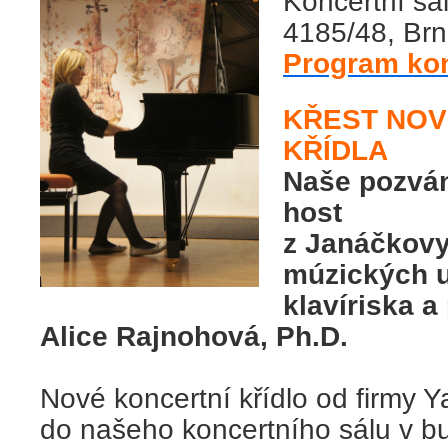
Koncertní sá
4185/48, Brn
Program ko
KŘEST NO
KŘÍDLA
Naše pozvání
host
z Janáčkov
múzických 
klavíriska 
Alice Rajnohová, Ph.D.
Nové koncertní křídlo od firmy 
do našeho koncertního sálu v 