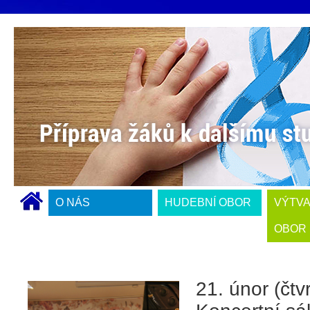
O NÁS
HUDEBNÍ OBOR
VÝTV
OBOR
21. únor (čtv