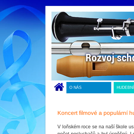
O NÁS
HUDEBN
Koncert filmové a populární 
V loňském roce se na naší škole usk
počet posluchačů a byl úspěšný. Let