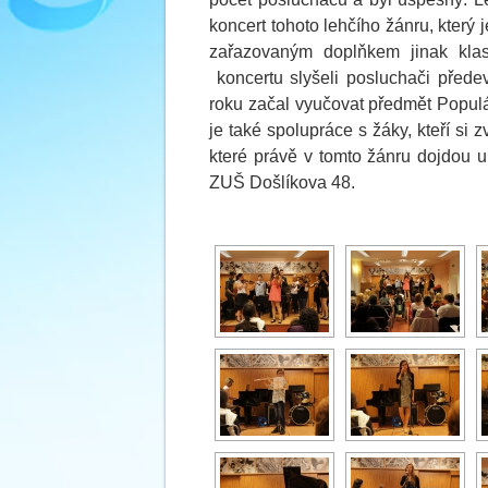
koncert tohoto lehčího žánru, který
zařazovaným doplňkem jinak klas
koncertu slyšeli posluchači přede
roku začal vyučovat předmět Populá
je také spolupráce s žáky, kteří si zv
které právě v tomto žánru dojdou u
ZUŠ Došlíkova 48.