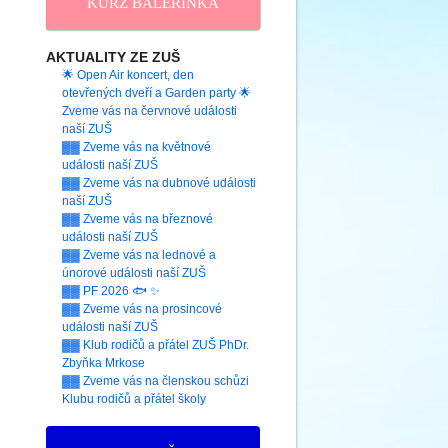
KURZ BALERINKA
AKTUALITY ZE ZUŠ
🌟 Open Air koncert, den
otevřených dveří a Garden party 🌟
Zveme vás na červnové události
naší ZUŠ
▓▓ Zveme vás na květnové
události naší ZUŠ
▓▓ Zveme vás na dubnové události
naší ZUŠ
▓▓ Zveme vás na březnové
události naší ZUŠ
▓▓ Zveme vás na lednové a
únorové události naší ZUŠ
▓▓ PF 2026 🐟 ✨
▓▓ Zveme vás na prosincové
události naší ZUŠ
▓▓ Klub rodičů a přátel ZUŠ PhDr.
Zbyňka Mrkose
▓▓ Zveme vás na členskou schůzi
Klubu rodičů a přátel školy