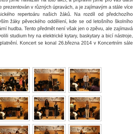
 je prezentován v různých úpravách, a je zajímavým a stále více
ického repertoáru našich žáků. Na rozdíl od předchozího
vším žáky pěveckého oddělení, kde se od letošního školního
rní hudba. Tento předmět není však jen o zpěvu, ale zajímavá
olili studium hry na elektrické kytary, baskytary a bicí nástroje,
platnění. Koncert se konal 26.března 2014 v Koncertním sále