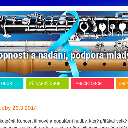
Í OBOR
VÝTVARNÝ OBOR
TANEČNÍ OBOR
DRA
hudby 26.3.2014
utečnil Koncert filmové a populární hudby, který přilákal velký
os jsme navázali na tuto akci, a připravili jsme pro vás další