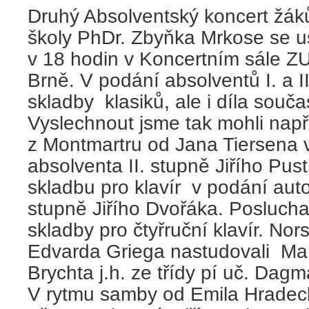
Druhý Absolventský koncert žák
školy PhDr. Zbyňka Mrkose se u
v 18 hodin v Koncertním sále Z
Brně. V podání absolventů I. a I
skladby klasiků, ale i díla souč
Vyslechnout jsme tak mohli např
z Montmartru od Jana Tiersena 
absolventa II. stupně Jiřího Pusti
skladbu pro klavír v podání auto
stupně Jiřího Dvořáka. Posluch
skladby pro čtyřruční klavír. Nor
Edvarda Griega nastudovali Ma
Brychta j.h. ze třídy pí uč. Da
V rytmu samby od Emila Hradecké