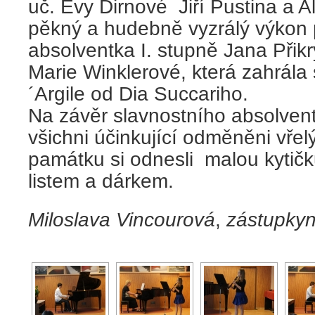
uč. Evy Dirnové Jiří Pustina a 
pěkný a hudebně vyzrálý výkon p
absolventka I. stupně Jana Přikry
Marie Winklerové, která zahrála 
´Argile od Dia Succariho.
Na závěr slavnostního absolvent
všichni účinkující odměněni vře
památku si odnesli malou kytič
listem a dárkem.
Miloslava Vincourová
,
zástupkyn