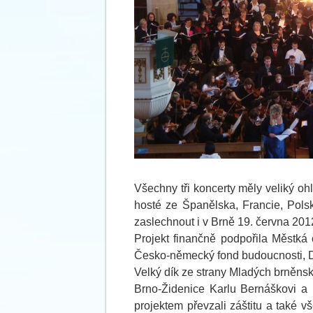
Všechny tři koncerty měly veliký oh
hosté ze Španělska, Francie, Pol
zaslechnout i v Brně 19. června 20
Projekt finančně podpořila Městká 
Česko-německý fond budoucnosti, 
Velký dík ze strany Mladých brněnsk
Brno-Židenice Karlu Bernáškovi a 
projektem převzali záštitu a také v