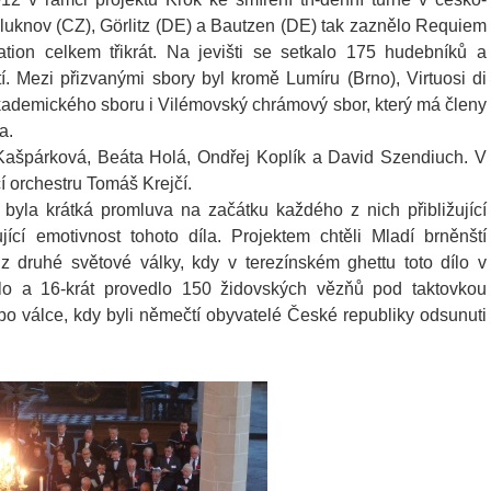
uknov (CZ), Görlitz (DE) a Bautzen (DE) tak zaznělo Requiem
tion celkem třikrát. Na jevišti se setkalo 175 hudebníků a
 Mezi přizvanými sbory byl kromě Lumíru (Brno), Virtuosi di
kademického sboru i Vilémovský chrámový sbor, který má členy
a.
 Kašpárková, Beáta Holá, Ondřej Koplík a David Szendiuch. V
í orchestru Tomáš Krejčí.
byla krátká promluva na začátku každého z nich přibližující
ící emotivnost tohoto díla. Projektem chtěli Mladí brněnští
z druhé světové války, kdy v terezínském ghettu toto dílo v
lo a 16-krát provedlo 150 židovských vězňů pod taktovkou
po válce, kdy byli němečtí obyvatelé České republiky odsunuti