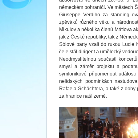
německém pohraničí. Ve městech Šl
Giuseppe Verdiho za standing ova
zpěváků různého věku a národností.
Mikulov a několika členů Mátlova a
jak z České republiky, tak z Německ
Sólové party vzali do rukou Lucie
čele stál dirigent a umělecký vedouc
Neodmyslitelnou součástí koncertů 
smysl a záměr projektu a podtrhuj
symfonikové připomenout události 
nelidských podmínkách nastudova
Rafaela Schächtera, a také z doby 
za hranice naší země.