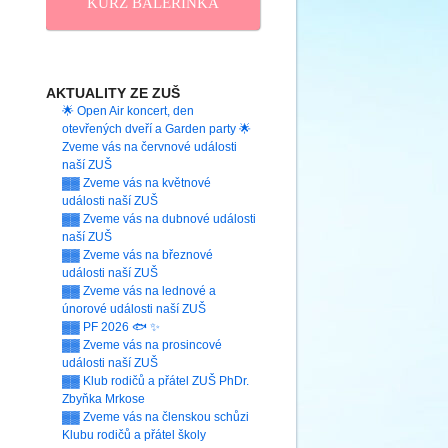
KURZ BALERINKA
AKTUALITY ZE ZUŠ
🌟 Open Air koncert, den
otevřených dveří a Garden party 🌟
Zveme vás na červnové události
naší ZUŠ
▓▓ Zveme vás na květnové
události naší ZUŠ
▓▓ Zveme vás na dubnové události
naší ZUŠ
▓▓ Zveme vás na březnové
události naší ZUŠ
▓▓ Zveme vás na lednové a
únorové události naší ZUŠ
▓▓ PF 2026 🐟 ✨
▓▓ Zveme vás na prosincové
události naší ZUŠ
▓▓ Klub rodičů a přátel ZUŠ PhDr.
Zbyňka Mrkose
▓▓ Zveme vás na členskou schůzi
Klubu rodičů a přátel školy