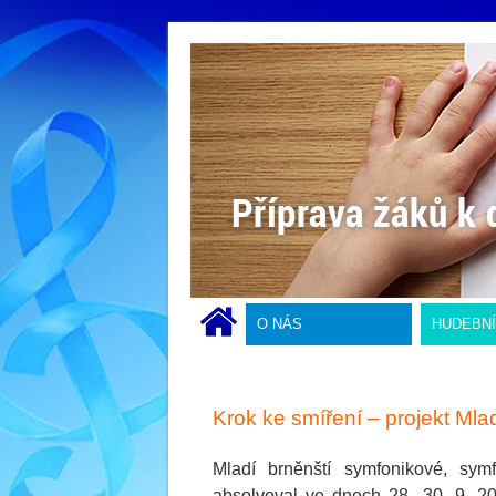
O NÁS
HUDEBN
Krok ke smíření – projekt Ml
Mladí brněnští symfonikové, sym
absolvoval ve dnech 28.–30. 9. 201