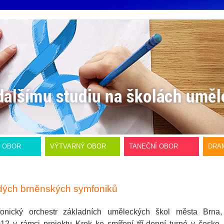
Í OBOR
VÝTVARNÝ OBOR
TANEČNÍ OBOR
DRA
adých brněnských symfoniků
fonický orchestr základních uměleckých škol města Brna,
2 v rámci projektu Krok ke smíření tří-denní turné v česko-