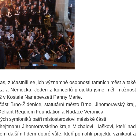
las, zúčastnili se jich významné osobnosti tamních měst a také
ska a Německa. Jeden z koncertů projektu jsme měli možnost
12 v Kostele Nanebevzetí Panny Marie.
část Brno-Židenice, statutární město Brno, Jihomoravský kraj,
Defiant Requiem Foundation a Nadace Veronica.
ých symfoniků patří místostarostovi městské části
hejtmanu Jihomoravského kraje Michalovi Haškovi, kteří nad
šem dalším lidem dobré vůle, kteří pomohli projektu vznikout a