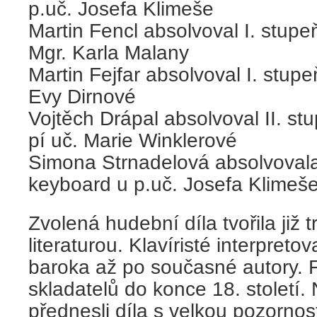
p.uč. Josefa Klimeše
Martin Fencl absolvoval I. stupeň
Mgr. Karla Malany
Martin Fejfar absolvoval I. stupeň
Evy Dirnové
Vojtěch Drápal absolvoval II. st
pí uč. Marie Winklerové
Simona Strnadelová absolvovala 
keyboard u p.uč. Josefa Klimeš
Zvolená hudební díla tvořila již 
literaturou. Klavíristé interpreto
baroka až po současné autory. Flé
skladatelů do konce 18. století. 
přednesli díla s velkou pozornos