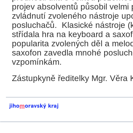
projev absolventů působil velmi p
zvládnutí zvoleného nástroje up
posluchačů. Klasické nástroje (kl
střídala hra na keyboard a saxo
popularita zvolených děl a melo
saxofon zavedla mnohé posluch
vzpomínkám.
Zástupkyně ředitelky Mgr. Věra 