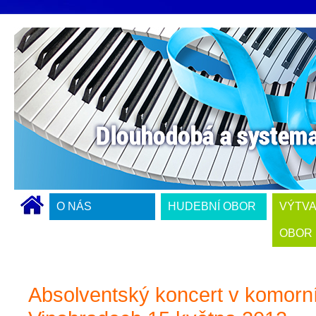
O NÁS
HUDEBNÍ OBOR
VÝTV
OBOR
Absolventský koncert v komorn