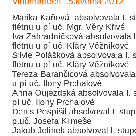
Vinohradech 15.května 2012
Marika Kaňová absolvovala I. s
flétnu u pí uč. Mgr. Věry Křivé
Iva Zahradníčková absolvovala I
flétnu u pí uč. Kláry Věžníkové
Silvie Polášková absolvovala I. 
flétnu u pí uč. Kláry Věžníkové
Tereza Barančicová absolvovala I
u pí uč. Ilony Prchalové
Anna Oujezdská absolvovala I. s
pí uč. Ilony Prchalové
Denis Pospíšil absolvoval I. stu
p.uč. Josefa Klimeše
Jakub Jelínek absolvoval I. stu