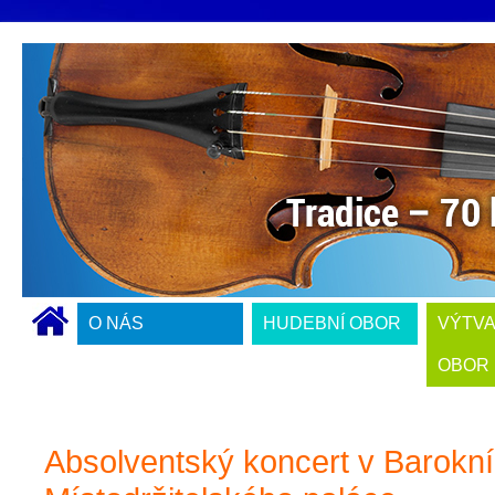
O NÁS
HUDEBNÍ OBOR
VÝTV
OBOR
Absolventský koncert v Barokn