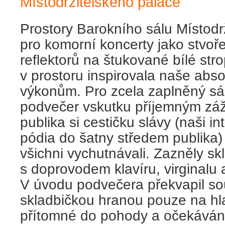
Místodržitelského paláce
Prostory Barokního sálu Místodr
pro komorní koncerty jako stvoř
reflektorů na štukované bílé str
v prostoru inspirovala naše abs
výkonům. Pro zcela zaplněný sál
podvečer vskutku příjemným záž
publika si cestičku slávy (naši in
pódia do šatny středem publika
všichni vychutnávali. Zazněly sk
s doprovodem klavíru, virginalu 
V úvodu podvečera překvapil so
skladbičkou hranou pouze na hla
přítomné do pohody a očekávání.