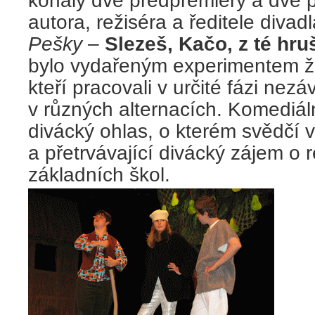
konaly dvě předpremiéry a dvě 
autora, režiséra a ředitele diva
Pešky
–
Slezeš, Kačo, z té hr
bylo vydařeným experimentem žá
kteří pracovali v určité fázi nezá
v různých alternacích. Komediá
divácký ohlas, o kterém svědčí 
a přetrvávající divácký zájem o 
základních škol.