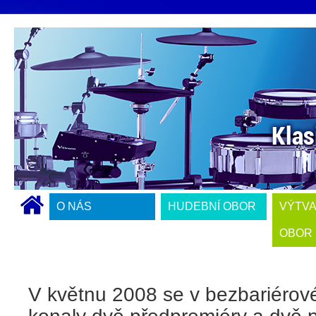
O NÁS
HUDEBNÍ OBOR
VÝTV
OBOR
V květnu 2008 se v bezbariérov