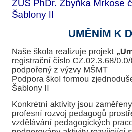
ZUŠ PhDr. Zbyňka Mrkose če
Šablony II
UMĚNÍM K 
Naše škola realizuje projekt
„Um
registrační číslo CZ.02.3.68/0.
podpořený z výzvy MŠMT
Podpora škol formou zjednoduš
Šablony II
Konkrétní aktivity jsou zaměřen
profesní rozvoj pedagogů prostř
vzdělávání pedagogických praco
podporovány aktivity rozvíjející 